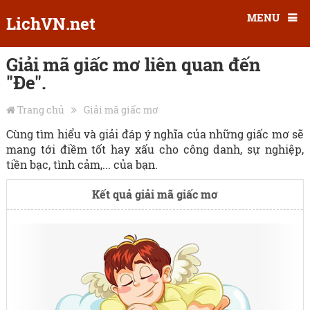
MENU
LichVN.net
Giải mã giấc mơ liên quan đến
"Đe".
Trang chủ
Giải mã giấc mơ
Cùng tìm hiểu và giải đáp ý nghĩa của những giấc mơ sẽ
mang tới điềm tốt hay xấu cho công danh, sự nghiệp,
tiền bạc, tình cảm,... của bạn.
Kết quả giải mã giấc mơ