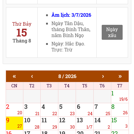
Âm lịch: 3/7/2026
Ngày Tân Dậu,
Thứ Bảy
15
tháng Bính Thân,
Ngày
năm Bính Ngọ
xấu
Tháng 8
Ngày: Hắc Đạo.
Trực: Trừ
«
‹
›
»
8 / 2026
CN
T2
T3
T4
T5
T6
T7
1
19/6
2
3
4
5
6
7
8
20
26
21
22
23
24
25
9
10
11
12
13
14
15
27
3
28
29
30
1/7
2
16
17
18
19
20
21
22