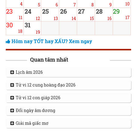
4
10
5
6
7
8
9
23
24
25
26
27
28
29
11
17
12
13
14
15
16
30
31
18
19
Hôm nay TỐT hay XẤU? Xem ngay
Quan tâm nhất
Lịch âm 2026
Tử vi 12 cung hoàng đạo 2026
Tử vi 12 con giáp 2026
Đổi ngày âm dương
Giải mã giấc mơ