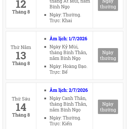
12
tháng Ất Mùi, năm
Ngày
Bính Ngọ
thường
Tháng 8
Ngày: Thường.
Trực: Khai
Âm lịch: 1/7/2026
Ngày Kỷ Mùi,
Thứ Năm
13
tháng Bính Thân,
Ngày
năm Bính Ngọ
thường
Tháng 8
Ngày: Hoàng Đạo.
Trực: Bế
Âm lịch: 2/7/2026
Ngày Canh Thân,
Thứ Sáu
14
tháng Bính Thân,
Ngày
năm Bính Ngọ
thường
Tháng 8
Ngày: Thường.
Trực: Kiến