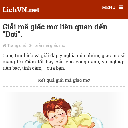
MENU
LichVN.net
Giải mã giấc mơ liên quan đến
"Dơi".
Trang chủ
Giải mã giấc mơ
Cùng tìm hiểu và giải đáp ý nghĩa của những giấc mơ sẽ
mang tới điềm tốt hay xấu cho công danh, sự nghiệp,
tiền bạc, tình cảm,... của bạn.
Kết quả giải mã giấc mơ