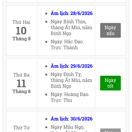
Âm lịch: 28/6/2026
Ngày Bính Thìn,
Thứ Hai
10
tháng Ất Mùi, năm
Ngày
Bính Ngọ
xấu
Tháng 8
Ngày: Hắc Đạo.
Trực: Thành
Âm lịch: 29/6/2026
Ngày Đinh Tỵ,
Thứ Ba
11
tháng Ất Mùi, năm
Ngày
Bính Ngọ
tốt
Tháng 8
Ngày: Hoàng Đạo.
Trực: Thu
Âm lịch: 30/6/2026
Ngày Mậu Ngọ,
Thứ Tư