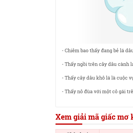
- Chiêm bao thấy đang bẻ lá dâ
- Thấy ngồi trên cây dâu cành l
- Thấy cây dâu khô lá là cuộc v
- Thấy nô đùa với một cô gái t
Xem giải mã giấc mơ k