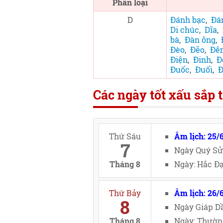
Phân loại
D
Đánh bạc
,
Đá
Di chúc
,
Dĩa
,
bà
,
Đàn ông
,
Đèo
,
Đẽo
,
Đê
Điện
,
Đinh
,
Đ
Đuốc
,
Đuối
,
Đ
Các ngày tốt xấu sắp t
Thứ Sáu
Âm lịch: 25/
7
Ngày Quý Sử
Tháng 8
Ngày: Hắc Đạ
Thứ Bảy
Âm lịch: 26/
8
Ngày Giáp Dầ
Tháng 8
Ngày: Thường