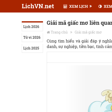
LichVN.net
XEM LỊCH
XEM
Giải mã giấc mơ liên qua
Lịch 2026
Trang chủ
Giải mã giấc mơ
Tử vi 2026
Cùng tìm hiểu và giải đáp ý ngh
danh, sự nghiệp, tiền bạc, tình cảm,
Lịch 2025