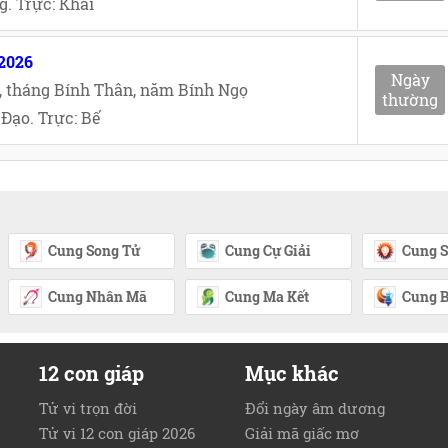
. Trực: Khai
/2026
Ngày
, tháng Bính Thân, năm Bính Ngọ
thường
Đạo. Trực: Bế
Cung Song Tử
Cung Cự Giải
Cung S
Cung Nhân Mã
Cung Ma Kết
Cung B
12 con giáp
Mục khác
Tử vi trọn đời
Đổi ngày âm dương
Tử vi 12 con giáp 2026
Giải mã giấc mơ