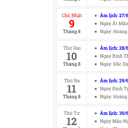
Chủ Nhật
Âm lịch: 27/
9
Ngày Ất Mão
Tháng 8
Ngày: Hoàng 
Thứ Hai
Âm lịch: 28/
10
Ngày Bính Th
Tháng 8
Ngày: Hắc Đạ
Thứ Ba
Âm lịch: 29/
11
Ngày Đinh Tỵ
Tháng 8
Ngày: Hoàng 
Thứ Tư
Âm lịch: 30/
12
Ngày Mậu Ng