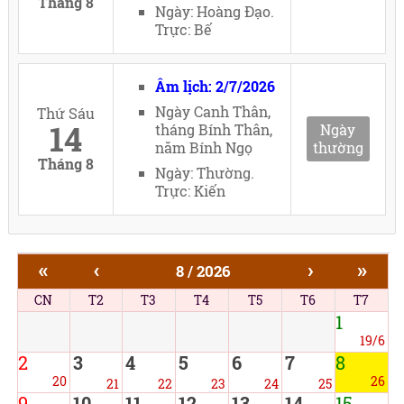
Tháng 8
Ngày: Hoàng Đạo.
Trực: Bế
Âm lịch: 2/7/2026
Ngày Canh Thân,
Thứ Sáu
14
tháng Bính Thân,
Ngày
năm Bính Ngọ
thường
Tháng 8
Ngày: Thường.
Trực: Kiến
«
‹
›
»
8 / 2026
CN
T2
T3
T4
T5
T6
T7
1
19/6
2
3
4
5
6
7
8
20
26
21
22
23
24
25
9
10
11
12
13
14
15