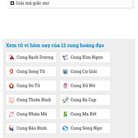
Giải mã giấc mơ
Xem tử vi hôm nay của 12 cung hoàng đạo
Cung Bạch Dương
Cung Kim Ngưu
Cung Song Tử
Cung Cự Giải
Cung Sư Tử
Cung Xử Nữ
Cung Thiên Bình
Cung Bọ Cạp
Cung Nhân Mã
Cung Ma Kết
Cung Bảo Bình
Cung Song Ngư