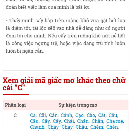
đoán biết việc làm của mình là bất lợi.
- Thấy mình cấy bắp trên ruộng khô vừa gặt hết lúa
là điềm tốt, tài lộc sẽõ vào nhà dễ dàng như có người
đem tới cho mình. Nếu cấy trên ruộng khô nứt nẻ hết
là công việc ngưng trệ, hoặc việc đang trù tính luôn
luôn bị ngăn cản.
Xem giải mã giấc mơ khác theo chữ
cái "C"
Phân loại
Sự kiện trong mơ
C
Cà
,
Cãi
,
Cân
,
Cánh
,
Cạo
,
Cào
,
Cắt
,
Câu
,
Cầu
,
Cây
,
Cấy
,
Chải
,
Chăn
,
Chân
,
Cha mẹ
,
Chanh
,
Cháy
,
Chạy
,
Chậu
,
Chém
,
Chén
,