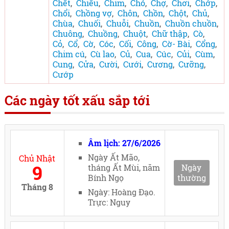
Chết
,
Chiếu
,
Chim
,
Chó
,
Chợ
,
Chơi
,
Chớp
,
Chổi
,
Chồng vợ
,
Chôn
,
Chồn
,
Chột
,
Chủ
,
Chùa
,
Chuối
,
Chuỗi
,
Chuồn
,
Chuồn chuồn
,
Chuông
,
Chuồng
,
Chuột
,
Chữ thập
,
Cò
,
Cỏ
,
Cổ
,
Cờ
,
Cóc
,
Cối
,
Công
,
Cờ- Bài
,
Cổng
,
Chim cú
,
Cù lao
,
Củ
,
Cua
,
Cúc
,
Củi
,
Cùm
,
Cung
,
Cửa
,
Cười
,
Cưới
,
Cương
,
Cưỡng
,
Cướp
Các ngày tốt xấu sắp tới
Âm lịch: 27/6/2026
Ngày Ất Mão,
Chủ Nhật
9
tháng Ất Mùi, năm
Ngày
Bính Ngọ
thường
Tháng 8
Ngày: Hoàng Đạo.
Trực: Nguy