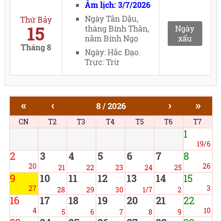
Âm lịch: 3/7/2026
Ngày Tân Dậu,
Thứ Bảy
15
tháng Bính Thân,
Ngày
năm Bính Ngọ
xấu
Tháng 8
Ngày: Hắc Đạo.
Trực: Trừ
«
‹
›
»
8 / 2026
CN
T2
T3
T4
T5
T6
T7
1
19/6
2
3
4
5
6
7
8
20
26
21
22
23
24
25
9
10
11
12
13
14
15
27
3
28
29
30
1/7
2
16
17
18
19
20
21
22
4
10
5
6
7
8
9