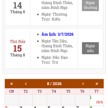
14
tháng Bính Thân,
Ngày
năm Bính Ngọ
thường
Tháng 8
Ngày: Thường.
Trực: Kiến
Âm lịch: 3/7/2026
Ngày Tân Dậu,
Thứ Bảy
15
tháng Bính Thân,
Ngày
năm Bính Ngọ
xấu
Tháng 8
Ngày: Hắc Đạo.
Trực: Trừ
«
‹
›
»
8 / 2026
CN
T2
T3
T4
T5
T6
T7
1
19/6