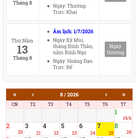
Tháng 8
Ngày: Thường.
Trực: Khai
Âm lịch: 1/7/2026
Ngày Kỷ Mùi,
Thứ Năm
13
tháng Bính Thân,
Ngày
năm Bính Ngọ
thường
Tháng 8
Ngày: Hoàng Đạo.
Trực: Bế
«
‹
›
»
8 / 2026
CN
T2
T3
T4
T5
T6
T7
1
19/6
2
3
4
5
6
7
8
20
26
21
22
23
24
25