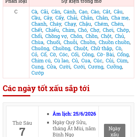
Phân loại
Sự kiện trong mơ
C
Cà
,
Cãi
,
Cân
,
Cánh
,
Cạo
,
Cào
,
Cắt
,
Câu
,
Cầu
,
Cây
,
Cấy
,
Chải
,
Chăn
,
Chân
,
Cha mẹ
,
Chanh
,
Cháy
,
Chạy
,
Chậu
,
Chém
,
Chén
,
Chết
,
Chiếu
,
Chim
,
Chó
,
Chợ
,
Chơi
,
Chớp
,
Chổi
,
Chồng vợ
,
Chôn
,
Chồn
,
Chột
,
Chủ
,
Chùa
,
Chuối
,
Chuỗi
,
Chuồn
,
Chuồn chuồn
,
Chuông
,
Chuồng
,
Chuột
,
Chữ thập
,
Cò
,
Cỏ
,
Cổ
,
Cờ
,
Cóc
,
Cối
,
Công
,
Cờ- Bài
,
Cổng
,
Chim cú
,
Cù lao
,
Củ
,
Cua
,
Cúc
,
Củi
,
Cùm
,
Cung
,
Cửa
,
Cười
,
Cưới
,
Cương
,
Cưỡng
,
Cướp
Các ngày tốt xấu sắp tới
Âm lịch: 25/6/2026
Ngày Quý Sửu,
Thứ Sáu
7
tháng Ất Mùi, năm
Ngày
Bính Ngọ
xấu