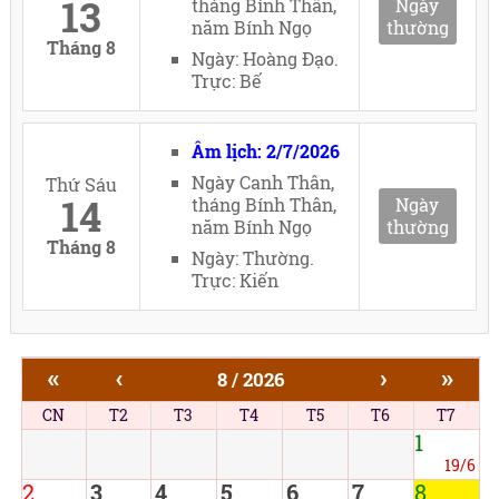
13
tháng Bính Thân,
Ngày
năm Bính Ngọ
thường
Tháng 8
Ngày: Hoàng Đạo.
Trực: Bế
Âm lịch: 2/7/2026
Ngày Canh Thân,
Thứ Sáu
14
tháng Bính Thân,
Ngày
năm Bính Ngọ
thường
Tháng 8
Ngày: Thường.
Trực: Kiến
«
‹
›
»
8 / 2026
CN
T2
T3
T4
T5
T6
T7
1
19/6
2
3
4
5
6
7
8