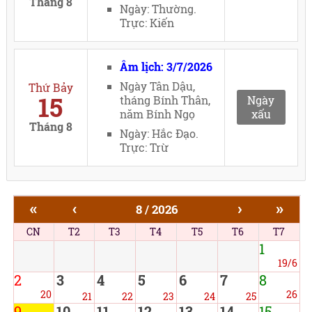
Tháng 8
Ngày: Thường.
Trực: Kiến
Âm lịch: 3/7/2026
Ngày Tân Dậu,
Thứ Bảy
15
tháng Bính Thân,
Ngày
năm Bính Ngọ
xấu
Tháng 8
Ngày: Hắc Đạo.
Trực: Trừ
«
‹
›
»
8 / 2026
CN
T2
T3
T4
T5
T6
T7
1
19/6
2
3
4
5
6
7
8
20
26
21
22
23
24
25
9
10
11
12
13
14
15