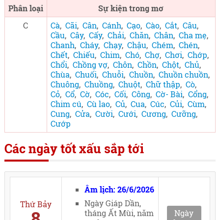
Phân loại
Sự kiện trong mơ
C
Cà
,
Cãi
,
Cân
,
Cánh
,
Cạo
,
Cào
,
Cắt
,
Câu
,
Cầu
,
Cây
,
Cấy
,
Chải
,
Chăn
,
Chân
,
Cha mẹ
,
Chanh
,
Cháy
,
Chạy
,
Chậu
,
Chém
,
Chén
,
Chết
,
Chiếu
,
Chim
,
Chó
,
Chợ
,
Chơi
,
Chớp
,
Chổi
,
Chồng vợ
,
Chôn
,
Chồn
,
Chột
,
Chủ
,
Chùa
,
Chuối
,
Chuỗi
,
Chuồn
,
Chuồn chuồn
,
Chuông
,
Chuồng
,
Chuột
,
Chữ thập
,
Cò
,
Cỏ
,
Cổ
,
Cờ
,
Cóc
,
Cối
,
Công
,
Cờ- Bài
,
Cổng
,
Chim cú
,
Cù lao
,
Củ
,
Cua
,
Cúc
,
Củi
,
Cùm
,
Cung
,
Cửa
,
Cười
,
Cưới
,
Cương
,
Cưỡng
,
Cướp
Các ngày tốt xấu sắp tới
Âm lịch: 26/6/2026
Ngày Giáp Dần,
Thứ Bảy
8
tháng Ất Mùi, năm
Ngày