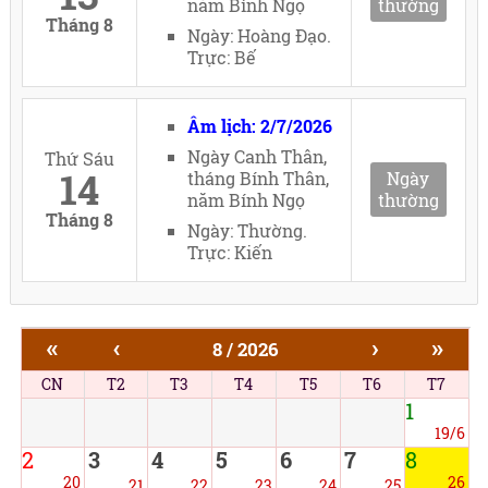
năm Bính Ngọ
thường
Tháng 8
Ngày: Hoàng Đạo.
Trực: Bế
Âm lịch: 2/7/2026
Ngày Canh Thân,
Thứ Sáu
14
tháng Bính Thân,
Ngày
năm Bính Ngọ
thường
Tháng 8
Ngày: Thường.
Trực: Kiến
«
‹
›
»
8 / 2026
CN
T2
T3
T4
T5
T6
T7
1
19/6
2
3
4
5
6
7
8
20
26
21
22
23
24
25