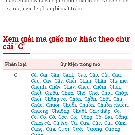
gặm chân tay là có người mưu hại mình. Nghe chuột
xạ rúc, nên đề phòng bị mất trộm.
Xem giải mã giấc mơ khác theo chữ
cái "C"
Phân loại
Sự kiện trong mơ
C
Cà
,
Cãi
,
Cân
,
Cánh
,
Cạo
,
Cào
,
Cắt
,
Câu
,
Cầu
,
Cây
,
Cấy
,
Chải
,
Chăn
,
Chân
,
Cha mẹ
,
Chanh
,
Cháy
,
Chạy
,
Chậu
,
Chém
,
Chén
,
Chết
,
Chiếu
,
Chim
,
Chó
,
Chợ
,
Chơi
,
Chớp
,
Chổi
,
Chồng vợ
,
Chôn
,
Chồn
,
Chột
,
Chủ
,
Chùa
,
Chuối
,
Chuỗi
,
Chuồn
,
Chuồn chuồn
,
Chuông
,
Chuồng
,
Chuột
,
Chữ thập
,
Cò
,
Cỏ
,
Cổ
,
Cờ
,
Cóc
,
Cối
,
Công
,
Cờ- Bài
,
Cổng
,
Chim cú
,
Cù lao
,
Củ
,
Cua
,
Cúc
,
Củi
,
Cùm
,
Cung
,
Cửa
,
Cười
,
Cưới
,
Cương
,
Cưỡng
,
Cướp