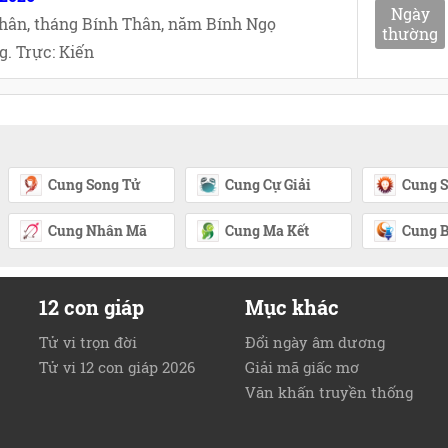
Ngày
hân, tháng Bính Thân, năm Bính Ngọ
thường
. Trực: Kiến
Cung Song Tử
Cung Cự Giải
Cung S
Cung Nhân Mã
Cung Ma Kết
Cung B
12 con giáp
Mục khác
Tử vi trọn đời
Đổi ngày âm dương
Tử vi 12 con giáp 2026
Giải mã giấc mơ
Văn khấn truyền thống