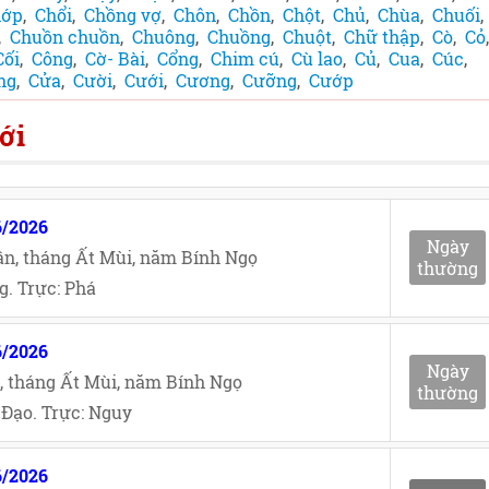
hớp
,
Chổi
,
Chồng vợ
,
Chôn
,
Chồn
,
Chột
,
Chủ
,
Chùa
,
Chuối
,
,
Chuồn chuồn
,
Chuông
,
Chuồng
,
Chuột
,
Chữ thập
,
Cò
,
Cỏ
Cối
,
Công
,
Cờ- Bài
,
Cổng
,
Chim cú
,
Cù lao
,
Củ
,
Cua
,
Cúc
,
ng
,
Cửa
,
Cười
,
Cưới
,
Cương
,
Cưỡng
,
Cướp
ới
6/2026
Ngày
n, tháng Ất Mùi, năm Bính Ngọ
thường
. Trực: Phá
6/2026
Ngày
, tháng Ất Mùi, năm Bính Ngọ
thường
Đạo. Trực: Nguy
6/2026