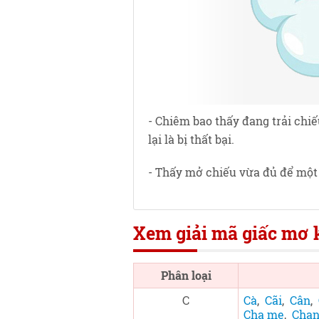
- Chiêm bao thấy đang trải chi
lại là bị thất bại.
- Thấy mở chiếu vừa đủ để một 
Xem giải mã giấc mơ k
Phân loại
C
Cà
,
Cãi
,
Cân
,
Cha mẹ
,
Cha