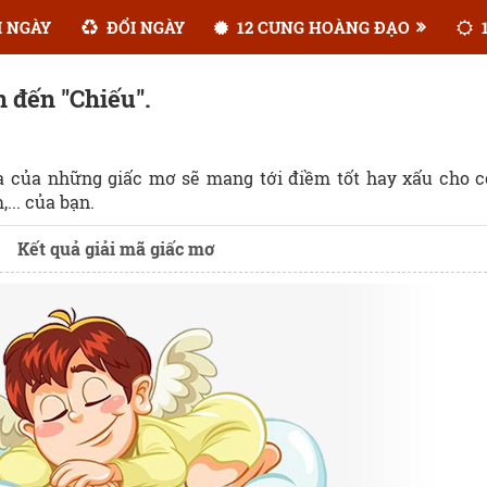
 NGÀY
ĐỔI NGÀY
12 CUNG HOÀNG ĐẠO
1
n đến "Chiếu".
ĩa của những giấc mơ sẽ mang tới điềm tốt hay xấu cho 
... của bạn.
Kết quả giải mã giấc mơ