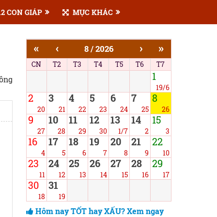
2 CON GIÁP
MỤC KHÁC
«
‹
›
»
8 / 2026
CN
T2
T3
T4
T5
T6
T7
1
công
19/6
2
3
4
5
6
7
8
20
21
22
23
24
25
26
9
10
11
12
13
14
15
27
28
29
30
1/7
2
3
16
17
18
19
20
21
22
4
5
6
7
8
9
10
23
24
25
26
27
28
29
11
12
13
14
15
16
17
30
31
18
19
Hôm nay TỐT hay XẤU? Xem ngay