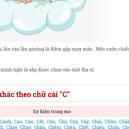
ếu lên ván lên giưòng là điềm gặp may mắn . Nếu cuốn chiế
mình ngồi là sắp được chọn vào một địa vị.
hác theo chữ cái "C"
Sự kiện trong mơ
Cánh
,
Cạo
,
Cào
,
Cắt
,
Câu
,
Cầu
,
Cây
,
Cấy
,
Chải
,
Chăn
,
Châ
nh
,
Cháy
,
Chạy
,
Chậu
,
Chém
,
Chén
,
Chết
,
Chiếu
,
Chim
,
Ch