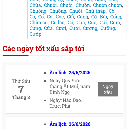
Chùa
,
Chuối
,
Chuỗi
,
Chuồn
,
Chuồn chuồn
,
Chuông
,
Chuồng
,
Chuột
,
Chữ thập
,
Cò
,
Cỏ
,
Cổ
,
Cờ
,
Cóc
,
Cối
,
Công
,
Cờ- Bài
,
Cổng
,
Chim cú
,
Cù lao
,
Củ
,
Cua
,
Cúc
,
Củi
,
Cùm
,
Cung
,
Cửa
,
Cười
,
Cưới
,
Cương
,
Cưỡng
,
Cướp
Các ngày tốt xấu sắp tới
Âm lịch: 25/6/2026
Ngày Quý Sửu,
Thứ Sáu
7
tháng Ất Mùi, năm
Ngày
Bính Ngọ
xấu
Tháng 8
Ngày: Hắc Đạo.
Trực: Phá
Âm lịch: 26/6/2026