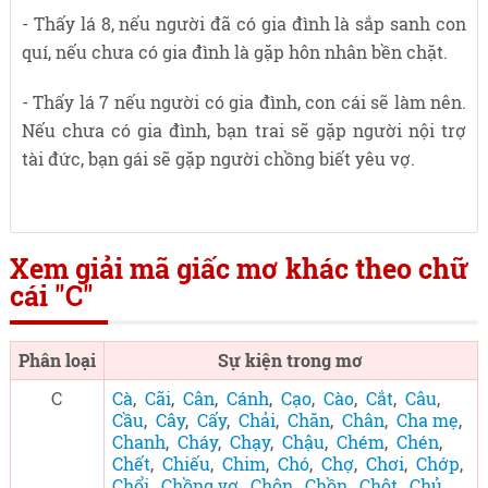
- Thấy lá 8, nếu người đã có gia đình là sắp sanh con
quí, nếu chưa có gia đình là gặp hôn nhân bền chặt.
- Thấy lá 7 nếu người có gia đình, con cái sẽ làm nên.
Nếu chưa có gia đình, bạn trai sẽ gặp người nội trợ
tài đức, bạn gái sẽ gặp người chồng biết yêu vợ.
Xem giải mã giấc mơ khác theo chữ
cái "C"
Phân loại
Sự kiện trong mơ
C
Cà
,
Cãi
,
Cân
,
Cánh
,
Cạo
,
Cào
,
Cắt
,
Câu
,
Cầu
,
Cây
,
Cấy
,
Chải
,
Chăn
,
Chân
,
Cha mẹ
,
Chanh
,
Cháy
,
Chạy
,
Chậu
,
Chém
,
Chén
,
Chết
,
Chiếu
,
Chim
,
Chó
,
Chợ
,
Chơi
,
Chớp
,
Chổi
,
Chồng vợ
,
Chôn
,
Chồn
,
Chột
,
Chủ
,