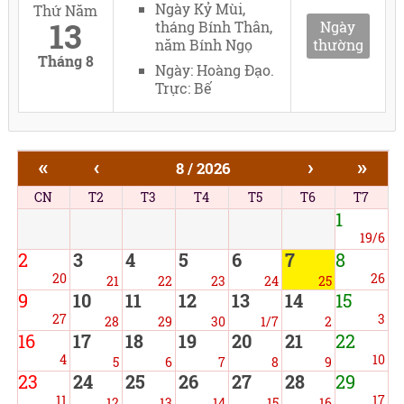
Ngày Kỷ Mùi,
Thứ Năm
13
tháng Bính Thân,
Ngày
năm Bính Ngọ
thường
Tháng 8
Ngày: Hoàng Đạo.
Trực: Bế
«
‹
›
»
8 / 2026
CN
T2
T3
T4
T5
T6
T7
1
19/6
2
3
4
5
6
7
8
20
26
21
22
23
24
25
9
10
11
12
13
14
15
27
3
28
29
30
1/7
2
16
17
18
19
20
21
22
4
10
5
6
7
8
9
23
24
25
26
27
28
29
11
17
12
13
14
15
16