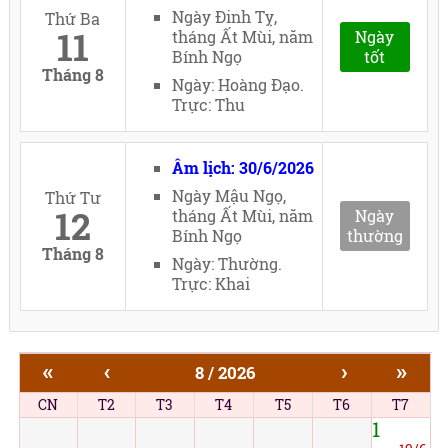
Ngày Đinh Tỵ,
Thứ Ba
11
tháng Ất Mùi, năm
Ngày
Bính Ngọ
tốt
Tháng 8
Ngày: Hoàng Đạo.
Trực: Thu
Âm lịch: 30/6/2026
Ngày Mậu Ngọ,
Thứ Tư
12
tháng Ất Mùi, năm
Ngày
Bính Ngọ
thường
Tháng 8
Ngày: Thường.
Trực: Khai
«
‹
›
»
8 / 2026
CN
T2
T3
T4
T5
T6
T7
1