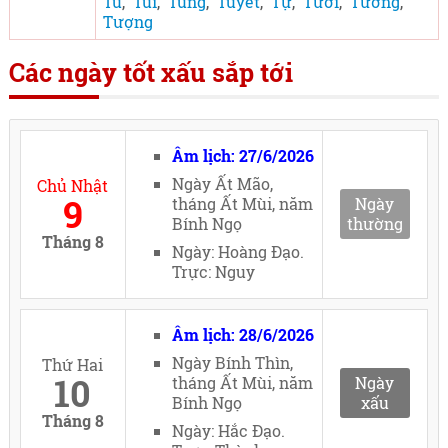
Tù
,
Túi
,
Tùng
,
Tuyết
,
Tự
,
Tưới
,
Tường
,
Tượng
Các ngày tốt xấu sắp tới
Âm lịch: 27/6/2026
Ngày Ất Mão,
Chủ Nhật
9
tháng Ất Mùi, năm
Ngày
Bính Ngọ
thường
Tháng 8
Ngày: Hoàng Đạo.
Trực: Nguy
Âm lịch: 28/6/2026
Ngày Bính Thìn,
Thứ Hai
10
tháng Ất Mùi, năm
Ngày
Bính Ngọ
xấu
Tháng 8
Ngày: Hắc Đạo.