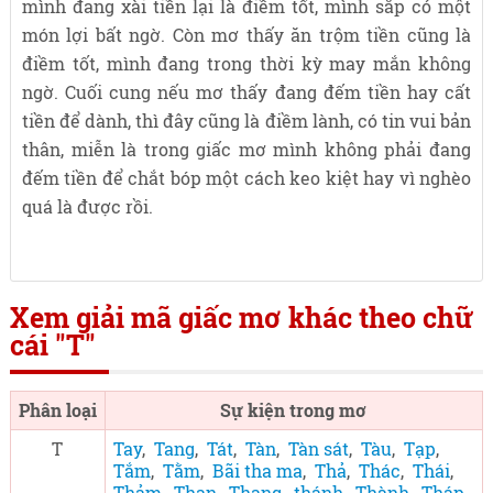
mình đang xài tiền lại là điềm tốt, mình sắp có một
món lợi bất ngờ. Còn mơ thấy ăn trộm tiền cũng là
điềm tốt, mình đang trong thời kỳ may mắn không
ngờ. Cuối cung nếu mơ thấy đang đếm tiền hay cất
tiền để dành, thì đây cũng là điềm lành, có tin vui bản
thân, miễn là trong giấc mơ mình không phải đang
đếm tiền để chắt bóp một cách keo kiệt hay vì nghèo
quá là được rồi.
Xem giải mã giấc mơ khác theo chữ
cái "T"
Phân loại
Sự kiện trong mơ
T
Tay
,
Tang
,
Tát
,
Tàn
,
Tàn sát
,
Tàu
,
Tạp
,
Tắm
,
Tằm
,
Bãi tha ma
,
Thả
,
Thác
,
Thái
,
Thảm
,
Than
,
Thang
,
thánh
,
Thành
,
Tháp
,