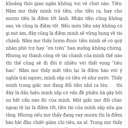
khoảng thời gian ngắn không vui vẻ chút nào. Tiền:
Nằm mơ thấy mình trả tiền, cho tiền ra, hay cho
mượn tiền là điềm tốt lành. Nhận tiền cũng không
sao, và cũng là điềm tốt. Nếu món tiền này không có
gì mờ ám, đây cũng là điềm mình sẽ vững bụng về tài
chánh. Nằm mơ thấy lượm được tiền mình sẽ có quý
nhân phò trợ hay "ơn trên" ban xuống không chừng.
Nhưng sự thành công về tài chánh của mình thế nào
thì thế cũng sẽ đi đôi ít nhiều với thất vọng "tiêu
hao". Nằm mơ thấy mất tiền lại là điềm báo với ý
nghĩa trái ngược, mình sắp có tiền vô như nước. Thấy
mình trong giấc mơ đang đổi tiền nhỏ ra lớn. . . thì
đây là dấu hiệu mình sắp có vấn đề phiền hà gây bởi
sự bất cẩn nào đó của mình. Một giấc mơ đổi chác
ngoại tệ lại là điềm tốt, tiền tài của mình sắp sửa gia
tăng. Nhưng nếu mơ thấy đang vay mượn thì là điềm
báo bắt đầu chiết giảm chi tiêu, xa xỉ. Trong mơ thấy