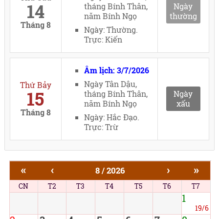
14
tháng Bính Thân,
Ngày
năm Bính Ngọ
thường
Tháng 8
Ngày: Thường.
Trực: Kiến
Âm lịch: 3/7/2026
Ngày Tân Dậu,
Thứ Bảy
15
tháng Bính Thân,
Ngày
năm Bính Ngọ
xấu
Tháng 8
Ngày: Hắc Đạo.
Trực: Trừ
«
‹
›
»
8 / 2026
CN
T2
T3
T4
T5
T6
T7
1
19/6