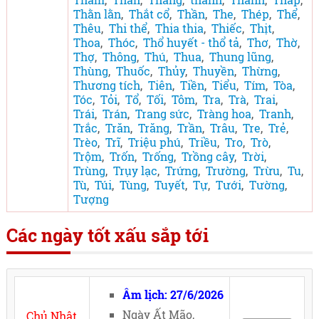
Thằn lằn
,
Thắt cổ
,
Thần
,
The
,
Thép
,
Thể
,
Thêu
,
Thi thể
,
Thia thia
,
Thiếc
,
Thịt
,
Thoa
,
Thóc
,
Thổ huyết - thổ tả
,
Thơ
,
Thờ
,
Thợ
,
Thông
,
Thú
,
Thua
,
Thung lũng
,
Thùng
,
Thuốc
,
Thủy
,
Thuyền
,
Thừng
,
Thương tích
,
Tiên
,
Tiền
,
Tiểu
,
Tím
,
Tòa
,
Tóc
,
Tỏi
,
Tổ
,
Tối
,
Tôm
,
Tra
,
Trà
,
Trai
,
Trái
,
Trán
,
Trang sức
,
Tràng hoa
,
Tranh
,
Trắc
,
Trăn
,
Trăng
,
Trần
,
Trâu
,
Tre
,
Trẻ
,
Trèo
,
Trĩ
,
Triệu phú
,
Triều
,
Tro
,
Trò
,
Trộm
,
Trốn
,
Trống
,
Trồng cây
,
Trời
,
Trùng
,
Trụy lạc
,
Trứng
,
Trường
,
Trừu
,
Tu
,
Tù
,
Túi
,
Tùng
,
Tuyết
,
Tự
,
Tưới
,
Tường
,
Tượng
Các ngày tốt xấu sắp tới
Âm lịch: 27/6/2026
Ngày Ất Mão,
Chủ Nhật