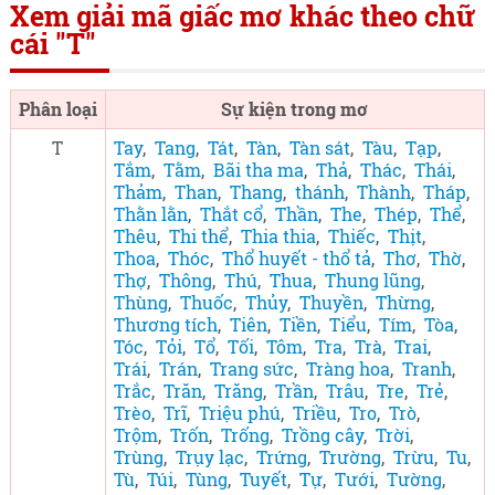
Xem giải mã giấc mơ khác theo chữ
cái "T"
Phân loại
Sự kiện trong mơ
T
Tay
,
Tang
,
Tát
,
Tàn
,
Tàn sát
,
Tàu
,
Tạp
,
Tắm
,
Tằm
,
Bãi tha ma
,
Thả
,
Thác
,
Thái
,
Thảm
,
Than
,
Thang
,
thánh
,
Thành
,
Tháp
,
Thằn lằn
,
Thắt cổ
,
Thần
,
The
,
Thép
,
Thể
,
Thêu
,
Thi thể
,
Thia thia
,
Thiếc
,
Thịt
,
Thoa
,
Thóc
,
Thổ huyết - thổ tả
,
Thơ
,
Thờ
,
Thợ
,
Thông
,
Thú
,
Thua
,
Thung lũng
,
Thùng
,
Thuốc
,
Thủy
,
Thuyền
,
Thừng
,
Thương tích
,
Tiên
,
Tiền
,
Tiểu
,
Tím
,
Tòa
,
Tóc
,
Tỏi
,
Tổ
,
Tối
,
Tôm
,
Tra
,
Trà
,
Trai
,
Trái
,
Trán
,
Trang sức
,
Tràng hoa
,
Tranh
,
Trắc
,
Trăn
,
Trăng
,
Trần
,
Trâu
,
Tre
,
Trẻ
,
Trèo
,
Trĩ
,
Triệu phú
,
Triều
,
Tro
,
Trò
,
Trộm
,
Trốn
,
Trống
,
Trồng cây
,
Trời
,
Trùng
,
Trụy lạc
,
Trứng
,
Trường
,
Trừu
,
Tu
,
Tù
,
Túi
,
Tùng
,
Tuyết
,
Tự
,
Tưới
,
Tường
,