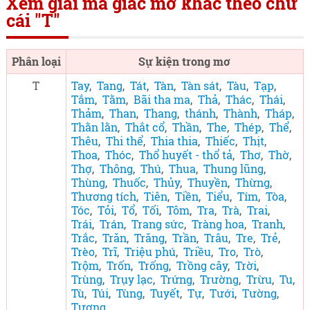
Xem giải mã giấc mơ khác theo chữ
cái "T"
Phân loại
Sự kiện trong mơ
T
Tay
,
Tang
,
Tát
,
Tàn
,
Tàn sát
,
Tàu
,
Tạp
,
Tắm
,
Tằm
,
Bãi tha ma
,
Thả
,
Thác
,
Thái
,
Thảm
,
Than
,
Thang
,
thánh
,
Thành
,
Tháp
,
Thằn lằn
,
Thắt cổ
,
Thần
,
The
,
Thép
,
Thể
,
Thêu
,
Thi thể
,
Thia thia
,
Thiếc
,
Thịt
,
Thoa
,
Thóc
,
Thổ huyết - thổ tả
,
Thơ
,
Thờ
,
Thợ
,
Thông
,
Thú
,
Thua
,
Thung lũng
,
Thùng
,
Thuốc
,
Thủy
,
Thuyền
,
Thừng
,
Thương tích
,
Tiên
,
Tiền
,
Tiểu
,
Tím
,
Tòa
,
Tóc
,
Tỏi
,
Tổ
,
Tối
,
Tôm
,
Tra
,
Trà
,
Trai
,
Trái
,
Trán
,
Trang sức
,
Tràng hoa
,
Tranh
,
Trắc
,
Trăn
,
Trăng
,
Trần
,
Trâu
,
Tre
,
Trẻ
,
Trèo
,
Trĩ
,
Triệu phú
,
Triều
,
Tro
,
Trò
,
Trộm
,
Trốn
,
Trống
,
Trồng cây
,
Trời
,
Trùng
,
Trụy lạc
,
Trứng
,
Trường
,
Trừu
,
Tu
,
Tù
,
Túi
,
Tùng
,
Tuyết
,
Tự
,
Tưới
,
Tường
,
Tượng