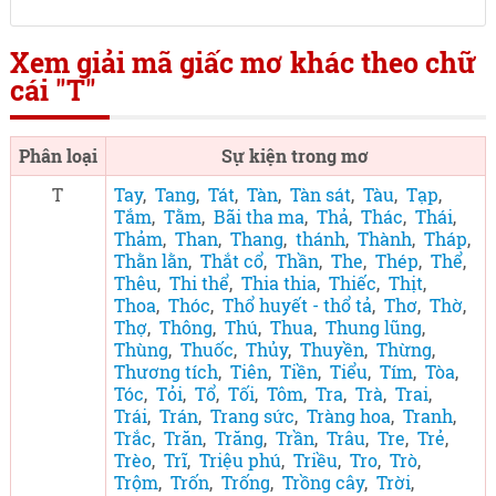
Xem giải mã giấc mơ khác theo chữ
cái "T"
Phân loại
Sự kiện trong mơ
T
Tay
,
Tang
,
Tát
,
Tàn
,
Tàn sát
,
Tàu
,
Tạp
,
Tắm
,
Tằm
,
Bãi tha ma
,
Thả
,
Thác
,
Thái
,
Thảm
,
Than
,
Thang
,
thánh
,
Thành
,
Tháp
,
Thằn lằn
,
Thắt cổ
,
Thần
,
The
,
Thép
,
Thể
,
Thêu
,
Thi thể
,
Thia thia
,
Thiếc
,
Thịt
,
Thoa
,
Thóc
,
Thổ huyết - thổ tả
,
Thơ
,
Thờ
,
Thợ
,
Thông
,
Thú
,
Thua
,
Thung lũng
,
Thùng
,
Thuốc
,
Thủy
,
Thuyền
,
Thừng
,
Thương tích
,
Tiên
,
Tiền
,
Tiểu
,
Tím
,
Tòa
,
Tóc
,
Tỏi
,
Tổ
,
Tối
,
Tôm
,
Tra
,
Trà
,
Trai
,
Trái
,
Trán
,
Trang sức
,
Tràng hoa
,
Tranh
,
Trắc
,
Trăn
,
Trăng
,
Trần
,
Trâu
,
Tre
,
Trẻ
,
Trèo
,
Trĩ
,
Triệu phú
,
Triều
,
Tro
,
Trò
,
Trộm
,
Trốn
,
Trống
,
Trồng cây
,
Trời
,