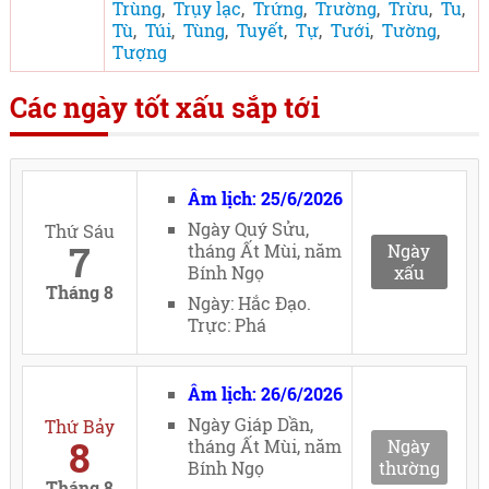
Trùng
,
Trụy lạc
,
Trứng
,
Trường
,
Trừu
,
Tu
,
Tù
,
Túi
,
Tùng
,
Tuyết
,
Tự
,
Tưới
,
Tường
,
Tượng
Các ngày tốt xấu sắp tới
Âm lịch: 25/6/2026
Ngày Quý Sửu,
Thứ Sáu
7
tháng Ất Mùi, năm
Ngày
Bính Ngọ
xấu
Tháng 8
Ngày: Hắc Đạo.
Trực: Phá
Âm lịch: 26/6/2026
Ngày Giáp Dần,
Thứ Bảy
8
tháng Ất Mùi, năm
Ngày
Bính Ngọ
thường
Tháng 8