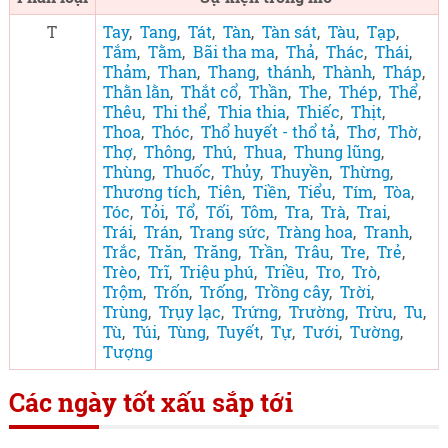
T
Tay
,
Tang
,
Tát
,
Tàn
,
Tàn sát
,
Tàu
,
Tạp
,
Tắm
,
Tằm
,
Bãi tha ma
,
Thả
,
Thác
,
Thái
,
Thảm
,
Than
,
Thang
,
thánh
,
Thành
,
Tháp
,
Thằn lằn
,
Thắt cổ
,
Thần
,
The
,
Thép
,
Thể
,
Thêu
,
Thi thể
,
Thia thia
,
Thiếc
,
Thịt
,
Thoa
,
Thóc
,
Thổ huyết - thổ tả
,
Thơ
,
Thờ
,
Thợ
,
Thông
,
Thú
,
Thua
,
Thung lũng
,
Thùng
,
Thuốc
,
Thủy
,
Thuyền
,
Thừng
,
Thương tích
,
Tiên
,
Tiền
,
Tiểu
,
Tím
,
Tòa
,
Tóc
,
Tỏi
,
Tổ
,
Tối
,
Tôm
,
Tra
,
Trà
,
Trai
,
Trái
,
Trán
,
Trang sức
,
Tràng hoa
,
Tranh
,
Trắc
,
Trăn
,
Trăng
,
Trần
,
Trâu
,
Tre
,
Trẻ
,
Trèo
,
Trĩ
,
Triệu phú
,
Triều
,
Tro
,
Trò
,
Trộm
,
Trốn
,
Trống
,
Trồng cây
,
Trời
,
Trùng
,
Trụy lạc
,
Trứng
,
Trường
,
Trừu
,
Tu
,
Tù
,
Túi
,
Tùng
,
Tuyết
,
Tự
,
Tưới
,
Tường
,
Tượng
Các ngày tốt xấu sắp tới