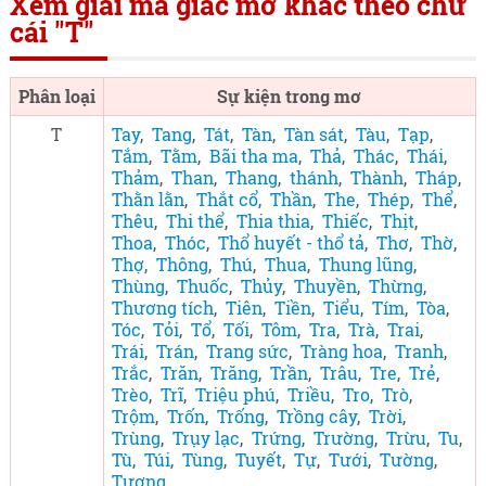
Xem giải mã giấc mơ khác theo chữ
cái "T"
Phân loại
Sự kiện trong mơ
T
Tay
,
Tang
,
Tát
,
Tàn
,
Tàn sát
,
Tàu
,
Tạp
,
Tắm
,
Tằm
,
Bãi tha ma
,
Thả
,
Thác
,
Thái
,
Thảm
,
Than
,
Thang
,
thánh
,
Thành
,
Tháp
,
Thằn lằn
,
Thắt cổ
,
Thần
,
The
,
Thép
,
Thể
,
Thêu
,
Thi thể
,
Thia thia
,
Thiếc
,
Thịt
,
Thoa
,
Thóc
,
Thổ huyết - thổ tả
,
Thơ
,
Thờ
,
Thợ
,
Thông
,
Thú
,
Thua
,
Thung lũng
,
Thùng
,
Thuốc
,
Thủy
,
Thuyền
,
Thừng
,
Thương tích
,
Tiên
,
Tiền
,
Tiểu
,
Tím
,
Tòa
,
Tóc
,
Tỏi
,
Tổ
,
Tối
,
Tôm
,
Tra
,
Trà
,
Trai
,
Trái
,
Trán
,
Trang sức
,
Tràng hoa
,
Tranh
,
Trắc
,
Trăn
,
Trăng
,
Trần
,
Trâu
,
Tre
,
Trẻ
,
Trèo
,
Trĩ
,
Triệu phú
,
Triều
,
Tro
,
Trò
,
Trộm
,
Trốn
,
Trống
,
Trồng cây
,
Trời
,
Trùng
,
Trụy lạc
,
Trứng
,
Trường
,
Trừu
,
Tu
,
Tù
,
Túi
,
Tùng
,
Tuyết
,
Tự
,
Tưới
,
Tường
,
Tượng