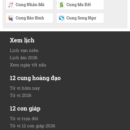
Cung Nhân Mã
Cung Ma Kết
Cung Bảo Bình
Cung Song Ngư
Xem lịch
Lịch vạn niên
Lịch âm 2026
Xem ngày tốt xấu
12 cung hoàng đạo
Tử vi hôm nay
Tử vi 2026
12 con giáp
Tử vi trọn đời
Tử vi 12 con giáp 2026