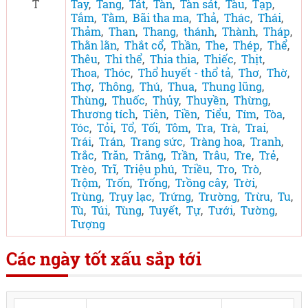
T
Tay
,
Tang
,
Tát
,
Tàn
,
Tàn sát
,
Tàu
,
Tạp
,
Tắm
,
Tằm
,
Bãi tha ma
,
Thả
,
Thác
,
Thái
,
Thảm
,
Than
,
Thang
,
thánh
,
Thành
,
Tháp
,
Thằn lằn
,
Thắt cổ
,
Thần
,
The
,
Thép
,
Thể
,
Thêu
,
Thi thể
,
Thia thia
,
Thiếc
,
Thịt
,
Thoa
,
Thóc
,
Thổ huyết - thổ tả
,
Thơ
,
Thờ
,
Thợ
,
Thông
,
Thú
,
Thua
,
Thung lũng
,
Thùng
,
Thuốc
,
Thủy
,
Thuyền
,
Thừng
,
Thương tích
,
Tiên
,
Tiền
,
Tiểu
,
Tím
,
Tòa
,
Tóc
,
Tỏi
,
Tổ
,
Tối
,
Tôm
,
Tra
,
Trà
,
Trai
,
Trái
,
Trán
,
Trang sức
,
Tràng hoa
,
Tranh
,
Trắc
,
Trăn
,
Trăng
,
Trần
,
Trâu
,
Tre
,
Trẻ
,
Trèo
,
Trĩ
,
Triệu phú
,
Triều
,
Tro
,
Trò
,
Trộm
,
Trốn
,
Trống
,
Trồng cây
,
Trời
,
Trùng
,
Trụy lạc
,
Trứng
,
Trường
,
Trừu
,
Tu
,
Tù
,
Túi
,
Tùng
,
Tuyết
,
Tự
,
Tưới
,
Tường
,
Tượng
Các ngày tốt xấu sắp tới