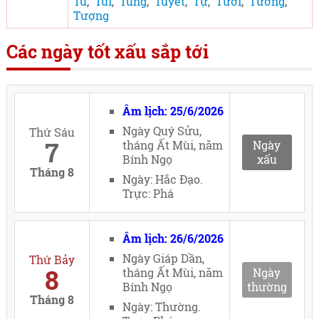
Tù
,
Túi
,
Tùng
,
Tuyết
,
Tự
,
Tưới
,
Tường
,
Tượng
Các ngày tốt xấu sắp tới
Âm lịch: 25/6/2026
Ngày Quý Sửu,
Thứ Sáu
7
tháng Ất Mùi, năm
Ngày
Bính Ngọ
xấu
Tháng 8
Ngày: Hắc Đạo.
Trực: Phá
Âm lịch: 26/6/2026
Ngày Giáp Dần,
Thứ Bảy
8
tháng Ất Mùi, năm
Ngày
Bính Ngọ
thường
Tháng 8
Ngày: Thường.