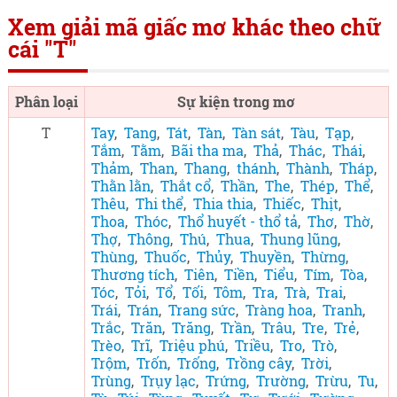
Xem giải mã giấc mơ khác theo chữ
cái "T"
Phân loại
Sự kiện trong mơ
T
Tay
,
Tang
,
Tát
,
Tàn
,
Tàn sát
,
Tàu
,
Tạp
,
Tắm
,
Tằm
,
Bãi tha ma
,
Thả
,
Thác
,
Thái
,
Thảm
,
Than
,
Thang
,
thánh
,
Thành
,
Tháp
,
Thằn lằn
,
Thắt cổ
,
Thần
,
The
,
Thép
,
Thể
,
Thêu
,
Thi thể
,
Thia thia
,
Thiếc
,
Thịt
,
Thoa
,
Thóc
,
Thổ huyết - thổ tả
,
Thơ
,
Thờ
,
Thợ
,
Thông
,
Thú
,
Thua
,
Thung lũng
,
Thùng
,
Thuốc
,
Thủy
,
Thuyền
,
Thừng
,
Thương tích
,
Tiên
,
Tiền
,
Tiểu
,
Tím
,
Tòa
,
Tóc
,
Tỏi
,
Tổ
,
Tối
,
Tôm
,
Tra
,
Trà
,
Trai
,
Trái
,
Trán
,
Trang sức
,
Tràng hoa
,
Tranh
,
Trắc
,
Trăn
,
Trăng
,
Trần
,
Trâu
,
Tre
,
Trẻ
,
Trèo
,
Trĩ
,
Triệu phú
,
Triều
,
Tro
,
Trò
,
Trộm
,
Trốn
,
Trống
,
Trồng cây
,
Trời
,
Trùng
,
Trụy lạc
,
Trứng
,
Trường
,
Trừu
,
Tu
,