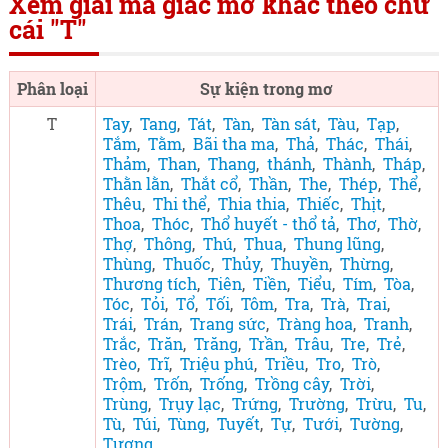
Xem giải mã giấc mơ khác theo chữ
cái "T"
Phân loại
Sự kiện trong mơ
T
Tay
,
Tang
,
Tát
,
Tàn
,
Tàn sát
,
Tàu
,
Tạp
,
Tắm
,
Tằm
,
Bãi tha ma
,
Thả
,
Thác
,
Thái
,
Thảm
,
Than
,
Thang
,
thánh
,
Thành
,
Tháp
,
Thằn lằn
,
Thắt cổ
,
Thần
,
The
,
Thép
,
Thể
,
Thêu
,
Thi thể
,
Thia thia
,
Thiếc
,
Thịt
,
Thoa
,
Thóc
,
Thổ huyết - thổ tả
,
Thơ
,
Thờ
,
Thợ
,
Thông
,
Thú
,
Thua
,
Thung lũng
,
Thùng
,
Thuốc
,
Thủy
,
Thuyền
,
Thừng
,
Thương tích
,
Tiên
,
Tiền
,
Tiểu
,
Tím
,
Tòa
,
Tóc
,
Tỏi
,
Tổ
,
Tối
,
Tôm
,
Tra
,
Trà
,
Trai
,
Trái
,
Trán
,
Trang sức
,
Tràng hoa
,
Tranh
,
Trắc
,
Trăn
,
Trăng
,
Trần
,
Trâu
,
Tre
,
Trẻ
,
Trèo
,
Trĩ
,
Triệu phú
,
Triều
,
Tro
,
Trò
,
Trộm
,
Trốn
,
Trống
,
Trồng cây
,
Trời
,
Trùng
,
Trụy lạc
,
Trứng
,
Trường
,
Trừu
,
Tu
,
Tù
,
Túi
,
Tùng
,
Tuyết
,
Tự
,
Tưới
,
Tường
,
Tượng