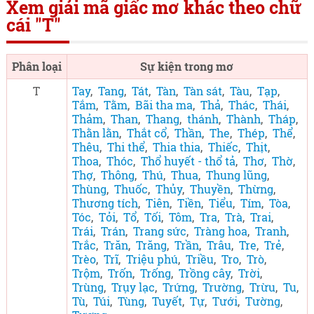
Xem giải mã giấc mơ khác theo chữ
cái "T"
Phân loại
Sự kiện trong mơ
T
Tay
,
Tang
,
Tát
,
Tàn
,
Tàn sát
,
Tàu
,
Tạp
,
Tắm
,
Tằm
,
Bãi tha ma
,
Thả
,
Thác
,
Thái
,
Thảm
,
Than
,
Thang
,
thánh
,
Thành
,
Tháp
,
Thằn lằn
,
Thắt cổ
,
Thần
,
The
,
Thép
,
Thể
,
Thêu
,
Thi thể
,
Thia thia
,
Thiếc
,
Thịt
,
Thoa
,
Thóc
,
Thổ huyết - thổ tả
,
Thơ
,
Thờ
,
Thợ
,
Thông
,
Thú
,
Thua
,
Thung lũng
,
Thùng
,
Thuốc
,
Thủy
,
Thuyền
,
Thừng
,
Thương tích
,
Tiên
,
Tiền
,
Tiểu
,
Tím
,
Tòa
,
Tóc
,
Tỏi
,
Tổ
,
Tối
,
Tôm
,
Tra
,
Trà
,
Trai
,
Trái
,
Trán
,
Trang sức
,
Tràng hoa
,
Tranh
,
Trắc
,
Trăn
,
Trăng
,
Trần
,
Trâu
,
Tre
,
Trẻ
,
Trèo
,
Trĩ
,
Triệu phú
,
Triều
,
Tro
,
Trò
,
Trộm
,
Trốn
,
Trống
,
Trồng cây
,
Trời
,
Trùng
,
Trụy lạc
,
Trứng
,
Trường
,
Trừu
,
Tu
,
Tù
,
Túi
,
Tùng
,
Tuyết
,
Tự
,
Tưới
,
Tường
,