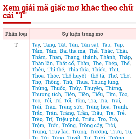
Xem giải mã giấc mơ khác theo chữ
cái "T"
Phân loại
Sự kiện trong mơ
T
Tay
,
Tang
,
Tát
,
Tàn
,
Tàn sát
,
Tàu
,
Tạp
,
Tắm
,
Tằm
,
Bãi tha ma
,
Thả
,
Thác
,
Thái
,
Thảm
,
Than
,
Thang
,
thánh
,
Thành
,
Tháp
,
Thằn lằn
,
Thắt cổ
,
Thần
,
The
,
Thép
,
Thể
,
Thêu
,
Thi thể
,
Thia thia
,
Thiếc
,
Thịt
,
Thoa
,
Thóc
,
Thổ huyết - thổ tả
,
Thơ
,
Thờ
,
Thợ
,
Thông
,
Thú
,
Thua
,
Thung lũng
,
Thùng
,
Thuốc
,
Thủy
,
Thuyền
,
Thừng
,
Thương tích
,
Tiên
,
Tiền
,
Tiểu
,
Tím
,
Tòa
,
Tóc
,
Tỏi
,
Tổ
,
Tối
,
Tôm
,
Tra
,
Trà
,
Trai
,
Trái
,
Trán
,
Trang sức
,
Tràng hoa
,
Tranh
,
Trắc
,
Trăn
,
Trăng
,
Trần
,
Trâu
,
Tre
,
Trẻ
,
Trèo
,
Trĩ
,
Triệu phú
,
Triều
,
Tro
,
Trò
,
Trộm
,
Trốn
,
Trống
,
Trồng cây
,
Trời
,
Trùng
,
Trụy lạc
,
Trứng
,
Trường
,
Trừu
,
Tu
,
Tù
,
Túi
,
Tùng
,
Tuyết
,
Tự
,
Tưới
,
Tường
,