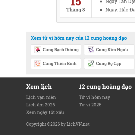
15
Ngày Tân Dậ
Tháng 8
Ngày: Hắc Đạ
Xem tử vi hôm nay của 12 cung hoàng đạo
Cung Bạch Dương
Cung Kim Ngưu
Cung Thiên Bình
Cung Bọ Cạp
Xem lịch
12 cung hoàng đạo
Lịch vạn niên
Tử vi hôm nay
Lịch âm 2026
Tử vi 2026
Xem ngày tốt xấu
Copyright ©2026 by
LichVN.net