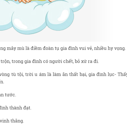
ông mây mù là điềm đoàn tụ gia đình vui vẻ, nhiều hy vọng.
trộn, trong gia đình có người chết, bỏ xứ ra đi.
òng tù tội, trời u ám là làm ăn thất bại, gia đình lục- Thấ
n.
an tước.
đình thành đạt.
 vinh thăng.