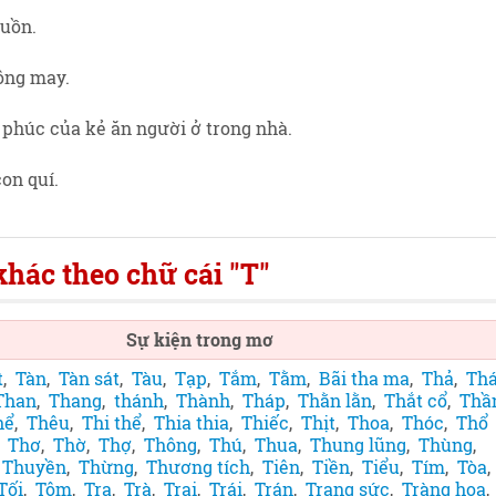
buồn.
hông may.
n phúc của kẻ ăn người ở trong nhà.
con quí.
hác theo chữ cái "T"
Sự kiện trong mơ
t
,
Tàn
,
Tàn sát
,
Tàu
,
Tạp
,
Tắm
,
Tằm
,
Bãi tha ma
,
Thả
,
Th
Than
,
Thang
,
thánh
,
Thành
,
Tháp
,
Thằn lằn
,
Thắt cổ
,
Thầ
hể
,
Thêu
,
Thi thể
,
Thia thia
,
Thiếc
,
Thịt
,
Thoa
,
Thóc
,
Thổ
,
Thơ
,
Thờ
,
Thợ
,
Thông
,
Thú
,
Thua
,
Thung lũng
,
Thùng
,
,
Thuyền
,
Thừng
,
Thương tích
,
Tiên
,
Tiền
,
Tiểu
,
Tím
,
Tòa
,
Tối
,
Tôm
,
Tra
,
Trà
,
Trai
,
Trái
,
Trán
,
Trang sức
,
Tràng hoa
,