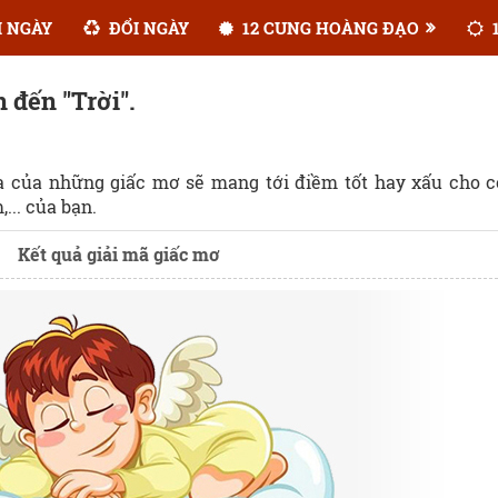
 NGÀY
ĐỔI NGÀY
12 CUNG HOÀNG ĐẠO
1
 đến "Trời".
ĩa của những giấc mơ sẽ mang tới điềm tốt hay xấu cho 
... của bạn.
Kết quả giải mã giấc mơ