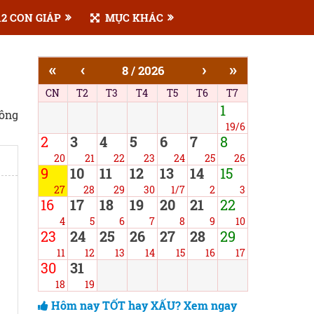
2 CON GIÁP
MỤC KHÁC
«
‹
›
»
8 / 2026
CN
T2
T3
T4
T5
T6
T7
1
công
19/6
2
3
4
5
6
7
8
20
21
22
23
24
25
26
9
10
11
12
13
14
15
27
28
29
30
1/7
2
3
16
17
18
19
20
21
22
4
5
6
7
8
9
10
23
24
25
26
27
28
29
11
12
13
14
15
16
17
30
31
18
19
Hôm nay TỐT hay XẤU? Xem ngay