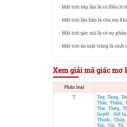
- Mặt trời sắp lặn là có điều lo 
- Mặt trời lặn hẳn là cha mẹ k
- Mặt trời gác núi là có sự phả
- Mặt trời án mặt trăng là sinh 
Xem giải mã giấc mơ k
Phân loại
T
Tay
,
Tang
,
Tá
Thái
,
Thảm
,
The
,
Thép
,
T
huyết - thổ tả
Thuốc
,
Thủy
Tóc
,
Tỏi
,
Tổ
,