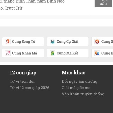
u, tháng Bính Thân, năm Bính Ngọ
xấu
o. Trực: Trừ
Cung Song Tử
Cung Cự Giải
Cung S
Cung Nhân Mã
Cung Ma Kết
Cung B
12 con giáp
Mục khác
Tử vi trọn đời
Đổi ngày âm dương
Tử vi 12 con giáp 2026
Giải mã giấc mơ
Văn khấn truyền thống