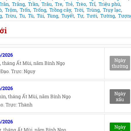
Trăn
,
Trăng
,
Trần
,
Trâu
,
Tre
,
Trẻ
,
Trèo
,
Trĩ
,
Triệu phú
,
ò
,
Trộm
,
Trốn
,
Trống
,
Trồng cây
,
Trời
,
Trùng
,
Trụy lạc
,
g
,
Trừu
,
Tu
,
Tù
,
Túi
,
Tùng
,
Tuyết
,
Tự
,
Tưới
,
Tường
,
Tượn
ới
6/2026
Ngày
, tháng Ất Mùi, năm Bính Ngọ
thường
Đạo. Trực: Nguy
6/2026
Ngày
ìn, tháng Ất Mùi, năm Bính Ngọ
xấu
o. Trực: Thành
6/2026
Ngày
, tháng Ất Mùi, năm Bính Ngọ