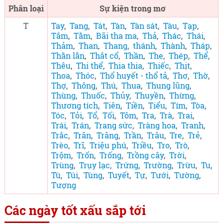
Phân loại
Sự kiện trong mơ
T
Tay
,
Tang
,
Tát
,
Tàn
,
Tàn sát
,
Tàu
,
Tạp
,
Tắm
,
Tằm
,
Bãi tha ma
,
Thả
,
Thác
,
Thái
,
Thảm
,
Than
,
Thang
,
thánh
,
Thành
,
Tháp
,
Thằn lằn
,
Thắt cổ
,
Thần
,
The
,
Thép
,
Thể
,
Thêu
,
Thi thể
,
Thia thia
,
Thiếc
,
Thịt
,
Thoa
,
Thóc
,
Thổ huyết - thổ tả
,
Thơ
,
Thờ
,
Thợ
,
Thông
,
Thú
,
Thua
,
Thung lũng
,
Thùng
,
Thuốc
,
Thủy
,
Thuyền
,
Thừng
,
Thương tích
,
Tiên
,
Tiền
,
Tiểu
,
Tím
,
Tòa
,
Tóc
,
Tỏi
,
Tổ
,
Tối
,
Tôm
,
Tra
,
Trà
,
Trai
,
Trái
,
Trán
,
Trang sức
,
Tràng hoa
,
Tranh
,
Trắc
,
Trăn
,
Trăng
,
Trần
,
Trâu
,
Tre
,
Trẻ
,
Trèo
,
Trĩ
,
Triệu phú
,
Triều
,
Tro
,
Trò
,
Trộm
,
Trốn
,
Trống
,
Trồng cây
,
Trời
,
Trùng
,
Trụy lạc
,
Trứng
,
Trường
,
Trừu
,
Tu
,
Tù
,
Túi
,
Tùng
,
Tuyết
,
Tự
,
Tưới
,
Tường
,
Tượng
Các ngày tốt xấu sắp tới