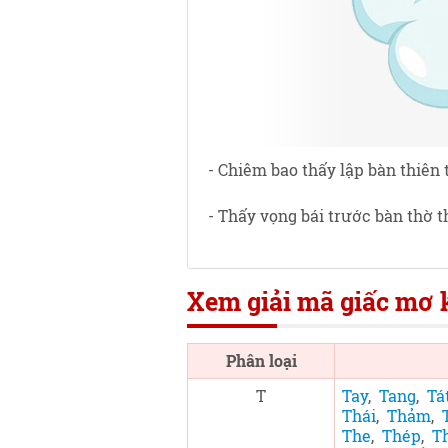
- Chiêm bao thấy lập bàn thiên 
- Thấy vọng bái trước bàn thờ t
Xem giải mã giấc mơ k
Phân loại
T
Tay
,
Tang
,
Tá
Thái
,
Thảm
,
The
,
Thép
,
T