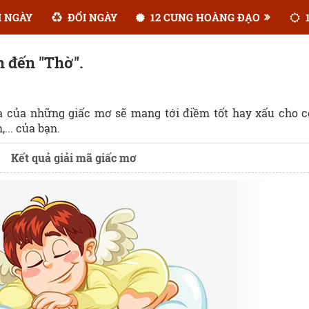
 NGÀY
ĐỔI NGÀY
12 CUNG HOÀNG ĐẠO
1
n đến "Thờ".
ĩa của những giấc mơ sẽ mang tới điềm tốt hay xấu cho 
... của bạn.
Kết quả giải mã giấc mơ