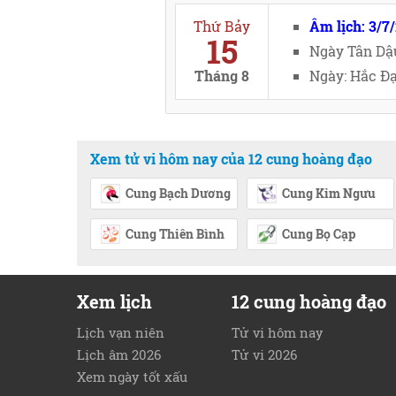
Thứ Bảy
Âm lịch: 3/7
15
Ngày Tân Dậ
Tháng 8
Ngày: Hắc Đạ
Xem tử vi hôm nay của 12 cung hoàng đạo
Cung Bạch Dương
Cung Kim Ngưu
Cung Thiên Bình
Cung Bọ Cạp
Xem lịch
12 cung hoàng đạo
Lịch vạn niên
Tử vi hôm nay
Lịch âm 2026
Tử vi 2026
Xem ngày tốt xấu