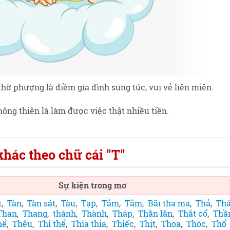
thờ phượng là điềm gia đình sung túc, vui vẻ liên miên.
hông thiên là làm được việc thật nhiều tiền.
hác theo chữ cái "T"
Sự kiện trong mơ
t
,
Tàn
,
Tàn sát
,
Tàu
,
Tạp
,
Tắm
,
Tằm
,
Bãi tha ma
,
Thả
,
Th
Than
,
Thang
,
thánh
,
Thành
,
Tháp
,
Thằn lằn
,
Thắt cổ
,
Thầ
hể
,
Thêu
,
Thi thể
,
Thia thia
,
Thiếc
,
Thịt
,
Thoa
,
Thóc
,
Thổ