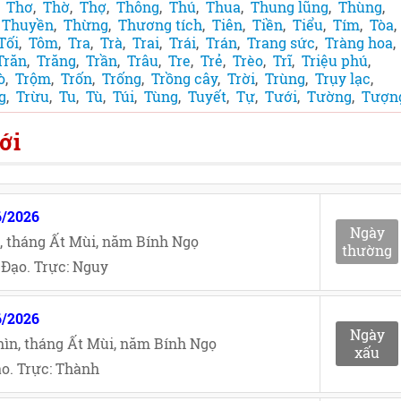
,
Thơ
,
Thờ
,
Thợ
,
Thông
,
Thú
,
Thua
,
Thung lũng
,
Thùng
,
,
Thuyền
,
Thừng
,
Thương tích
,
Tiên
,
Tiền
,
Tiểu
,
Tím
,
Tòa
,
Tối
,
Tôm
,
Tra
,
Trà
,
Trai
,
Trái
,
Trán
,
Trang sức
,
Tràng hoa
,
Trăn
,
Trăng
,
Trần
,
Trâu
,
Tre
,
Trẻ
,
Trèo
,
Trĩ
,
Triệu phú
,
ò
,
Trộm
,
Trốn
,
Trống
,
Trồng cây
,
Trời
,
Trùng
,
Trụy lạc
,
g
,
Trừu
,
Tu
,
Tù
,
Túi
,
Tùng
,
Tuyết
,
Tự
,
Tưới
,
Tường
,
Tượn
ới
6/2026
Ngày
, tháng Ất Mùi, năm Bính Ngọ
thường
Đạo. Trực: Nguy
6/2026
Ngày
ìn, tháng Ất Mùi, năm Bính Ngọ
xấu
o. Trực: Thành