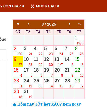
2 CON GIÁP
MỤC KHÁC
«
‹
›
»
8 / 2026
CN
T2
T3
T4
T5
T6
T7
1
công
19/6
2
3
4
5
6
7
8
20
21
22
23
24
25
26
9
10
11
12
13
14
15
27
28
29
30
1/7
2
3
16
17
18
19
20
21
22
4
5
6
7
8
9
10
23
24
25
26
27
28
29
11
12
13
14
15
16
17
30
31
18
19
Hôm nay TỐT hay XẤU? Xem ngay