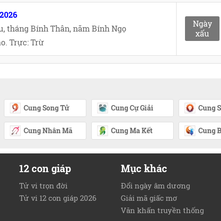
/2026
Ngày
u, tháng Bính Thân, năm Bính Ngọ
xấu
o. Trực: Trừ
Cung Song Tử
Cung Cự Giải
Cung S
Cung Nhân Mã
Cung Ma Kết
Cung B
12 con giáp
Mục khác
Tử vi trọn đời
Đổi ngày âm dương
Tử vi 12 con giáp 2026
Giải mã giấc mơ
Văn khấn truyền thống